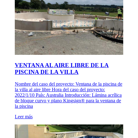
VENTANA AL AIRE LIBRE DE LA
PISCINA DE LA VILLA
Nombre del caso del proyecto: Ventana de la piscina de
la villa al aire libre Hora del caso del proyecto:
2022/1/10 País: Australia Introducción: Lámina acrílica
de bloque curvo y plano Kingsign® para la ventana de
la piscina
Leer más