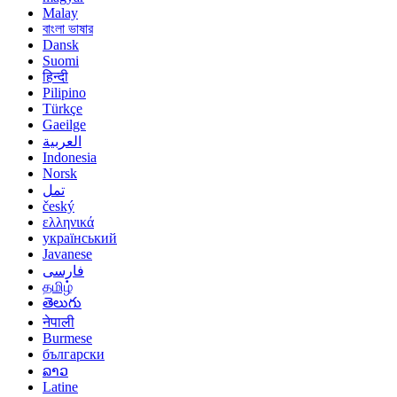
Malay
বাংলা ভাষার
Dansk
Suomi
हिन्दी
Pilipino
Türkçe
Gaeilge
العربية
Indonesia
Norsk‎
تمل
český
ελληνικά
український
Javanese
فارسی
தமிழ்
తెలుగు
नेपाली
Burmese
български
ລາວ
Latine