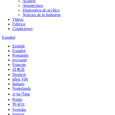
Acuario
Arquitectura
Diapositiva de acrílico
Noticias de la Industria
Vídeos
Fábrica
Contáctenos
Español
English
Español
Português
русский
Français
日本語
Deutsch
tiếng Việt
Italiano
Nederlands
ภาษาไทย
Polski
한국어
Svenska
magyar