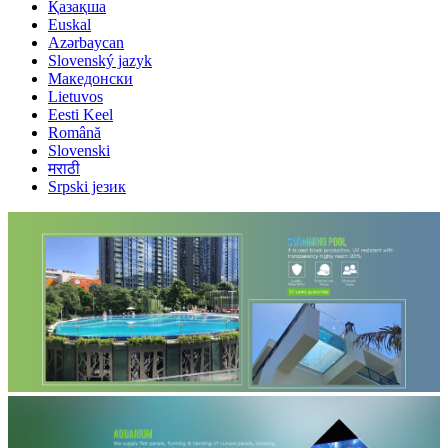
Қазақша
Euskal
Azərbaycan
Slovenský jazyk
Македонски
Lietuvos
Eesti Keel
Română
Slovenski
मराठी
Srpski језик