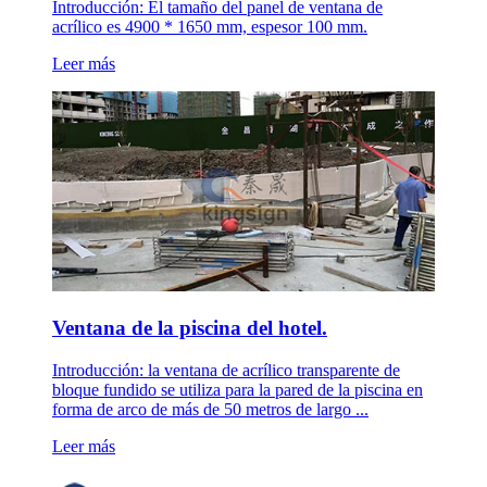
Introducción: El tamaño del panel de ventana de
acrílico es 4900 * 1650 mm, espesor 100 mm.
Leer más
Ventana de la piscina del hotel.
Introducción: la ventana de acrílico transparente de
bloque fundido se utiliza para la pared de la piscina en
forma de arco de más de 50 metros de largo ...
Leer más