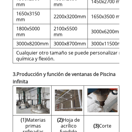
1450x2700 mm
mm
mm
1650x3150
2200x3200mm
1650x3500 mm
mm
1800x5000
2100x5500
3000x6200mm
mm
mm
3000x8200mm
3000x8700mm
3000x11500mm
Cualquier otro tamaño se puede personalizar medi
química y flexión.
3.Producción y función de ventanas de Piscina
infinita
(1)
Materias
(2)
Hoja de
primas
acrílico
(3)
Corte
refinadas
fundido