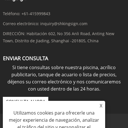
Teléfono:
+61-415999843
Correo electrónico:
inquiry@shkingsign.com
DIRECCIÓN:
Habitación 602, No 356 Anli Road, Anting New
Town, Distrito de Jiading, Shanghai -201805, China
ENVIAR CONSULTA
Si tiene consultas sobre nuestra piscina, acrílico
publicitario, tanque de acuario o lista de precios,
déjenos su correo electrónico y nos comunicaremos
con usted dentro de las 24 horas.
CONSULTA AHORA
X
Utilizamos cookies para ofrecerle una
mejor experiencia de navegación, analizar
el tráfico del sitio y personalizar el