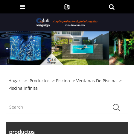
Hogar
>
Productos
>
Piscina
>
Ventanas De Piscina
>
Piscina infinita
productos