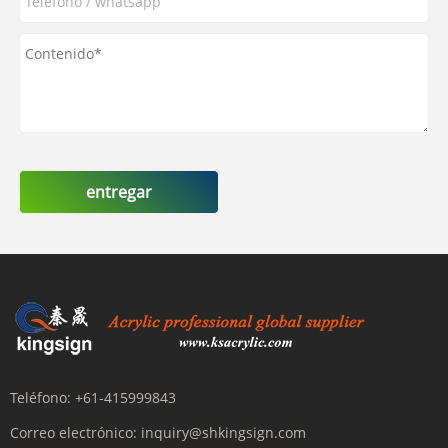
entregar
Teléfono:
+61-415999843
Correo electrónico:
inquiry@shkingsign.com