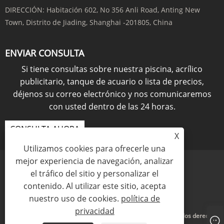
DIRECCIÓN:
Habitación 602, No 356 Anli Road, Anting New
Town, Distrito de Jiading, Shanghai -201805, China
ENVIAR CONSULTA
Si tiene consultas sobre nuestra piscina, acrílico
publicitario, tanque de acuario o lista de precios,
déjenos su correo electrónico y nos comunicaremos
con usted dentro de las 24 horas.
CONSULTA AHORA
X
Utilizamos cookies para ofrecerle una
mejor experiencia de navegación, analizar
el tráfico del sitio y personalizar el
contenido. Al utilizar este sitio, acepta
Links
Sitemap
RSS
XML
política de privacidad
nuestro uso de cookies.
política de
privacidad
Copyright © 2021 KINGSIGN INDUSTRY (CHINA) LIMITED Todos los derechos