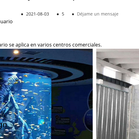
●
2021-08-03
●
5
●
Déjame un mensaje
cuario
rio se aplica en varios centros comerciales.