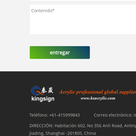
entregar
Teléfono:
+61-415999843
Correo electrónico:
i
DIRECCIÓN:
Habitación 602, No 356 Anli Road, Antin
Jiading, Shanghai -201805, China