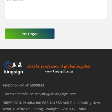
entregar
Teléfono:
+61-415999843
Correo electrónico:
inquiry@shkingsign.com
DIRECCIÓN:
Habitación 602, No 356 Anli Road, Anting New
Town, Distrito de Jiading, Shanghai -201805, China