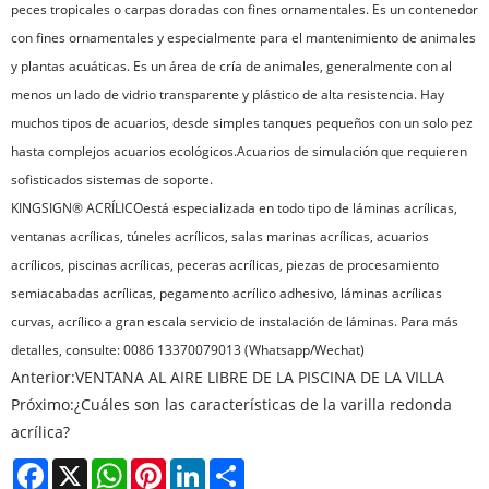
peces tropicales o carpas doradas con fines ornamentales. Es un contenedor
con fines ornamentales y especialmente para el mantenimiento de animales
y plantas acuáticas. Es un área de cría de animales, generalmente con al
menos un lado de vidrio transparente y plástico de alta resistencia. Hay
muchos tipos de acuarios, desde simples tanques pequeños con un solo pez
hasta complejos acuarios ecológicos.
Acuarios de simulación que requieren
sofisticados sistemas de soporte.
KINGSIGN® ACRÍLICO
está especializada en todo tipo de láminas acrílicas,
ventanas acrílicas, túneles acrílicos, salas marinas acrílicas, acuarios
acrílicos, piscinas acrílicas, peceras acrílicas, piezas de procesamiento
semiacabadas acrílicas, pegamento acrílico adhesivo, láminas acrílicas
curvas, acrílico a gran escala servicio de instalación de láminas. Para más
detalles, consulte: 0086 13370079013 (Whatsapp/Wechat)
Anterior:
VENTANA AL AIRE LIBRE DE LA PISCINA DE LA VILLA
Próximo:
¿Cuáles son las características de la varilla redonda
acrílica?
Facebook
X
WhatsApp
Pinterest
LinkedIn
Share