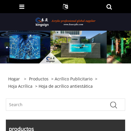
Hogar
>
Productos
>
Acrílico Publicitario
>
Hoja Acrílica
> Hoja de acrílico antiestática
productos