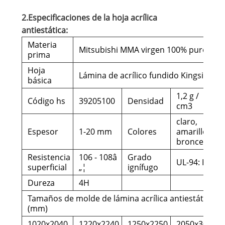
2.Especificaciones de la hoja acrílica
antiestática:
Materia
Mitsubishi MMA virgen 100% puro
prima
Hoja
Lámina de acrílico fundido Kingsign
básica
1,2 g /
Código hs
39205100
Densidad
cm3
claro,
Espesor
1-20 mm
Colores
amarillo,
bronce
Resistencia
106 - 108â
Grado
UL-94: HB
superficial
„¦
ignífugo
Dureza
4H
Tamaños de molde de lámina acrílica antiestática
(mm)
1020x2040
1220x2240
1250x2250
2050x3050