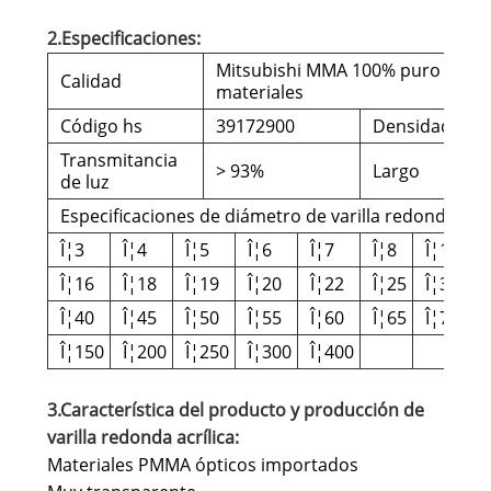
2.Especificaciones:
Mitsubishi MMA 100% puro y vir
Calidad
materiales
Código hs
39172900
Densidad
Transmitancia
> 93%
Largo
de luz
Especificaciones de diámetro de varilla redonda acríl
Î¦3
Î¦4
Î¦5
Î¦6
Î¦7
Î¦8
Î¦10
Î
Î¦16
Î¦18
Î¦19
Î¦20
Î¦22
Î¦25
Î¦30
Î
Î¦40
Î¦45
Î¦50
Î¦55
Î¦60
Î¦65
Î¦70
Î
Î¦150
Î¦200
Î¦250
Î¦300
Î¦400
3.Característica del producto y producción de
varilla redonda acrílica:
Materiales PMMA ópticos importados